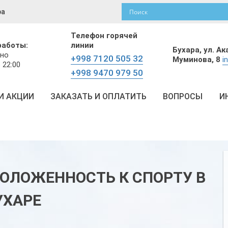
ра
Телефон горячей
работы:
линии
Бухара,
ул. А
но
+998 7120 505 32
Муминова, 8
i
 22:00
+998 9470 979 50
И АКЦИИ
ЗАКАЗАТЬ И ОПЛАТИТЬ
ВОПРОСЫ
И
ПОЛОЖЕННОСТЬ К СПОРТУ В
УХАРЕ