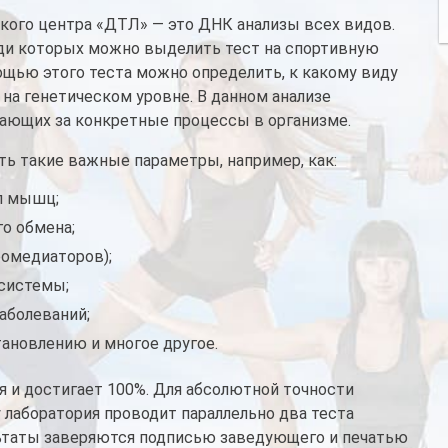
кого центра «ДТЛ» — это ДНК анализы всех видов.
ди которых можно выделить тест на спортивную
ощью этого теста можно определить, к какому виду
на генетическом уровне. В данном анализе
чающих за конкретные процессы в организме.
ь такие важные параметры, например, как:
п мышц;
о обмена;
ромедиаторов);
системы;
аболеваний;
тановлению и многое другое.
 и достигает 100%. Для абсолютной точности
 лаборатория проводит параллельно два теста
льтаты заверяются подписью заведующего и печатью