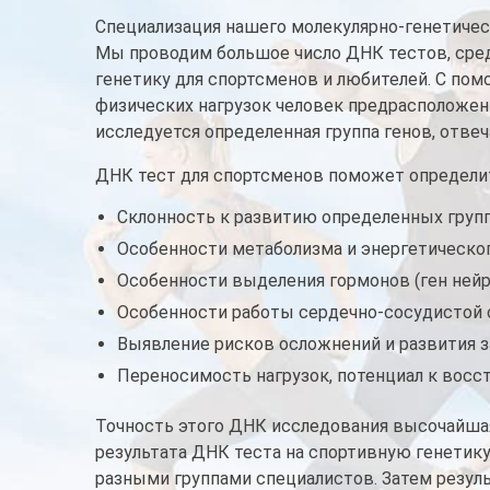
Специализация нашего молекулярно-генетичес
Мы проводим большое число ДНК тестов, сре
генетику для спортсменов и любителей. С пом
физических нагрузок человек предрасположен 
исследуется определенная группа генов, отве
ДНК тест для спортсменов поможет определит
Склонность к развитию определенных груп
Особенности метаболизма и энергетическог
Особенности выделения гормонов (ген ней
Особенности работы сердечно-сосудистой 
Выявление рисков осложнений и развития з
Переносимость нагрузок, потенциал к восс
Точность этого ДНК исследования высочайшая
результата ДНК теста на спортивную генетику
разными группами специалистов. Затем резу