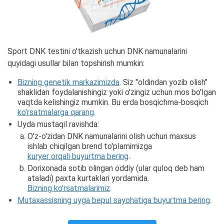
Sport DNK testini o'tkazish uchun DNK namunalarini
quyidagi usullar bilan topshirish mumkin:
Bizning genetik markazimizda
. Siz "oldindan yozib olish"
shaklidan foydalanishingiz yoki o'zingiz uchun mos bo'lgan
vaqtda kelishingiz mumkin. Bu erda bosqichma-bosqich
ko'rsatmalarga qarang
.
Uyda mustaqil ravishda:
O'z-o'zidan DNK namunalarini olish uchun maxsus
ishlab chiqilgan brend to'plamimizga
kuryer orqali buyurtma bering
.
Dorixonada sotib olingan oddiy (ular quloq deb ham
ataladi) paxta kurtaklari yordamida.
Bizning ko'rsatmalarimiz
.
Mutaxassisning uyga bepul sayohatiga buyurtma bering
.