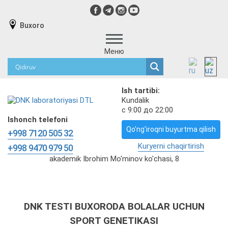
Buxoro
Меню
Ish tartibi:
Kundalik
с 9:00 до 22:00
Ishonch telefoni
Qo'ng'iroqni buyurtma qilish
+998 7120 505 32
Kuryerni chaqirtirish
+998 9470 979 50
akademik Ibrohim Mo'minov ko'chasi, 8
DNK TESTI BUXORODA BOLALAR UCHUN
SPORT GENETIKASI