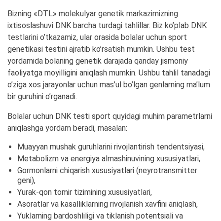
Bizning «DTL» molekulyar genetik markazimizning
ixtisoslashuvi DNK barcha turdagi tahlillar. Biz ko’plab DNK
testlarini o’tkazamiz, ular orasida bolalar uchun sport
genetikasi testini ajratib ko’rsatish mumkin. Ushbu test
yordamida bolaning genetik darajada qanday jismoniy
faoliyatga moyilligini aniqlash mumkin. Ushbu tahlil tanadagi
o’ziga xos jarayonlar uchun mas’ul bo’lgan genlarning ma’lum
bir guruhini o’rganadi.
Bolalar uchun DNK testi sport quyidagi muhim parametrlarni
aniqlashga yordam beradi, masalan:
Muayyan mushak guruhlarini rivojlantirish tendentsiyasi,
Metabolizm va energiya almashinuvining xususiyatlari,
Gormonlarni chiqarish xususiyatlari (neyrotransmitter
geni),
Yurak-qon tomir tizimining xususiyatlari,
Asoratlar va kasalliklarning rivojlanish xavfini aniqlash,
Yuklarning bardoshliligi va tiklanish potentsiali va