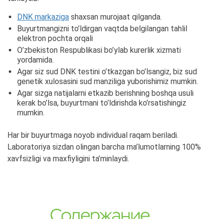
DNK markaziga
shaxsan murojaat qilganda.
Buyurtmangizni to’ldirgan vaqtda belgilangan tahlil
elektron pochta orqali
O’zbekiston Respublikasi bo’ylab kurerlik xizmati
yordamida.
Agar siz sud DNK testini o’tkazgan bo’lsangiz, biz sud
genetik xulosasini sud manziliga yuborishimiz mumkin.
Agar sizga natijalarni etkazib berishning boshqa usuli
kerak bo’lsa, buyurtmani to’ldirishda ko’rsatishingiz
mumkin.
Har bir buyurtmaga noyob individual raqam beriladi.
Laboratoriya sizdan olingan barcha ma’lumotlarning 100%
xavfsizligi va maxfiyligini ta’minlaydi.