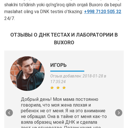
shaklni to’ldirish yoki qo’ng’iroq qilish orqali Buxoro da bepul
maslahat oling va DNK testini o’tkazing:
+998 7120 505 32
24/7.
ОТЗЫВЫ О ДНК ТЕСТАХ И ЛАБОРАТОРИИ В
BUXORO
ИГОРЬ
Отзыв добавлен: 2018-01-28 в
17:35:24
Добрый день! Моя мама постоянно
говорила, что моя жена плохая и
ребенок не от меня. Я на это внимание
не обращал. Она в тайне от меня как-то
взяла образец моей ДНК и сделала
тест на отцовство. Потом узнал, что