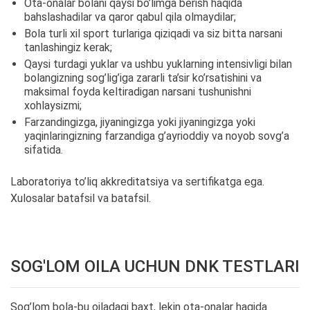
Ota-onalar bolani qaysi bo’limga berish haqida
bahslashadilar va qaror qabul qila olmaydilar;
Bola turli xil sport turlariga qiziqadi va siz bitta narsani
tanlashingiz kerak;
Qaysi turdagi yuklar va ushbu yuklarning intensivligi bilan
bolangizning sog’lig’iga zararli ta’sir ko’rsatishini va
maksimal foyda keltiradigan narsani tushunishni
xohlaysizmi;
Farzandingizga, jiyaningizga yoki jiyaningizga yoki
yaqinlaringizning farzandiga g’ayrioddiy va noyob sovg’a
sifatida.
Laboratoriya to’liq akkreditatsiya va sertifikatga ega.
Xulosalar batafsil va batafsil.
SOG'LOM OILA UCHUN DNK TESTLARI
Sog’lom bola-bu oiladagi baxt, lekin ota-onalar haqida