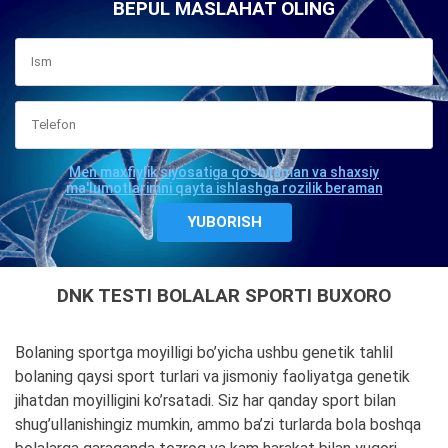
BEPUL MASLAHAT OLING
Men maxfiylik siyosatiga qo'shilaman va shaxsiy
ma'lumotlarimni qayta ishlashga rozilik beraman
DNK TESTI BOLALAR SPORTI BUXORO
Bolaning sportga moyilligi bo’yicha ushbu genetik tahlil
bolaning qaysi sport turlari va jismoniy faoliyatga genetik
jihatdan moyilligini ko’rsatadi. Siz har qanday sport bilan
shug’ullanishingiz mumkin, ammo ba’zi turlarda bola boshqa