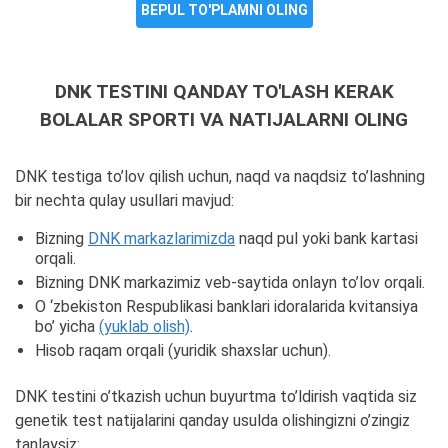
BEPUL TO'PLAMNI OLING
DNK TESTINI QANDAY TO'LASH KERAK
BOLALAR SPORTI VA NATIJALARNI OLING
DNK testiga to’lov qilish uchun, naqd va naqdsiz to’lashning
bir nechta qulay usullari mavjud:
Bizning
DNK markazlarimizda
naqd pul yoki bank kartasi
orqali.
Bizning DNK markazimiz veb-saytida onlayn to’lov orqali.
O ‘zbekiston Respublikasi banklari idoralarida kvitansiya
bo’ yicha
(yuklab olish)
.
Hisob raqam orqali (yuridik shaxslar uchun).
DNK testini o’tkazish uchun buyurtma to’ldirish vaqtida siz
genetik test natijalarini qanday usulda olishingizni o’zingiz
tanlaysiz: