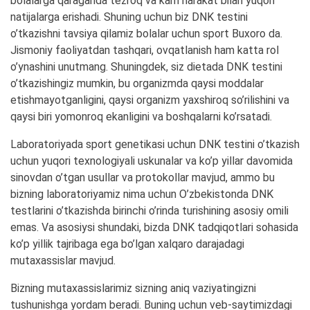
bolalarga qaraganda tezroq va kam harakat bilan yuqori
natijalarga erishadi. Shuning uchun biz DNK testini
o’tkazishni tavsiya qilamiz bolalar uchun sport Buxoro da.
Jismoniy faoliyatdan tashqari, ovqatlanish ham katta rol
o’ynashini unutmang. Shuningdek, siz dietada DNK testini
o’tkazishingiz mumkin, bu organizmda qaysi moddalar
etishmayotganligini, qaysi organizm yaxshiroq so’rilishini va
qaysi biri yomonroq ekanligini va boshqalarni ko’rsatadi.
Laboratoriyada sport genetikasi uchun DNK testini o’tkazish
uchun yuqori texnologiyali uskunalar va ko’p yillar davomida
sinovdan o’tgan usullar va protokollar mavjud, ammo bu
bizning laboratoriyamiz nima uchun O’zbekistonda DNK
testlarini o’tkazishda birinchi o’rinda turishining asosiy omili
emas. Va asosiysi shundaki, bizda DNK tadqiqotlari sohasida
ko’p yillik tajribaga ega bo’lgan xalqaro darajadagi
mutaxassislar mavjud.
Bizning mutaxassislarimiz sizning aniq vaziyatingizni
tushunishga yordam beradi. Buning uchun veb-saytimizdagi