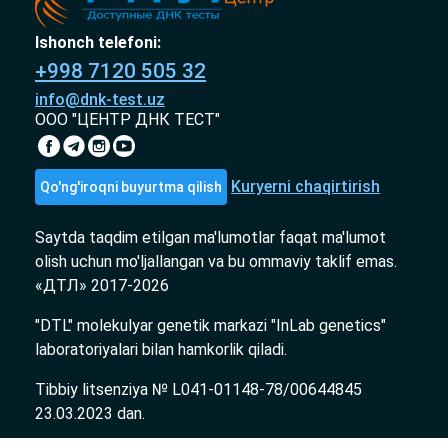
Ishonch telefoni:
+998 7120 505 32
info@dnk-test.uz
ООО "ЦЕНТР ДНК ТЕСТ"
Kuryerni chaqirtirish
Qo'ng'iroqni buyurtma qilish
Saytda taqdim etilgan ma'lumotlar faqat ma'lumot
olish uchun mo'ljallangan va bu ommaviy taklif emas.
«ДТЛ» 2017-2026
"DTL" molekulyar genetik markazi "InLab genetics"
laboratoriyalari bilan hamkorlik qiladi.
Tibbiy litsenziya № L041-01148-78/00644845
23.03.2023 dan.