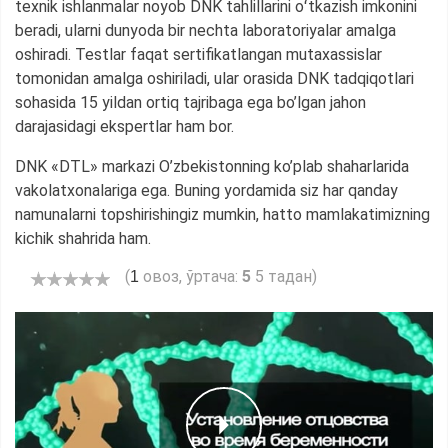
texnik ishlanmalar noyob DNK tahlillarini oʻtkazish imkonini
beradi, ularni dunyoda bir nechta laboratoriyalar amalga
oshiradi. Testlar faqat sertifikatlangan mutaxassislar
tomonidan amalga oshiriladi, ular orasida DNK tadqiqotlari
sohasida 15 yildan ortiq tajribaga ega bo’lgan jahon
darajasidagi ekspertlar ham bor.
DNK «DTL» markazi O’zbekistonning ko’plab shaharlarida
vakolatxonalariga ega. Buning yordamida siz har qanday
namunalarni topshirishingiz mumkin, hatto mamlakatimizning
kichik shahrida ham.
(
овоз, ўртача:
5
5 тадан)
1