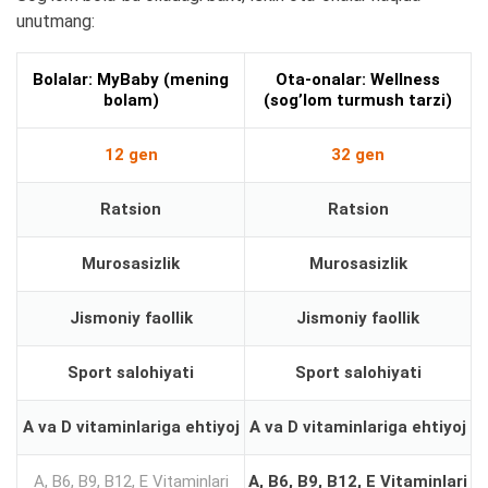
unutmang:
Bolalar
: MyBaby
(
mening
Ota
-onalar: Wellness
bolam
)
(
sog’lom turmush
tarzi
)
12 gen
32 gen
Ratsion
Ratsion
Murosasizlik
Murosasizlik
Jismoniy faollik
Jismoniy faollik
Sport salohiyati
Sport salohiyati
A va D vitaminlariga ehtiyoj
A va D vitaminlariga ehtiyoj
A, B6, B9, B12, E Vitaminlari
A, B6, B9, B12, E Vitaminlari