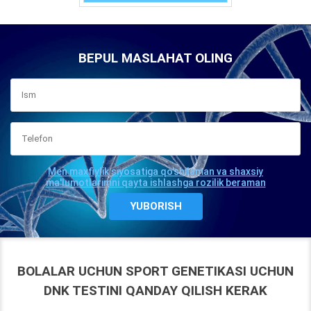
BEPUL MASLAHAT OLING
Men maxfiylik siyosatiga qo'shilaman va shaxsiy
ma'lumotlarimni qayta ishlashga rozilik beraman
BOLALAR UCHUN SPORT GENETIKASI UCHUN
DNK TESTINI QANDAY QILISH KERAK