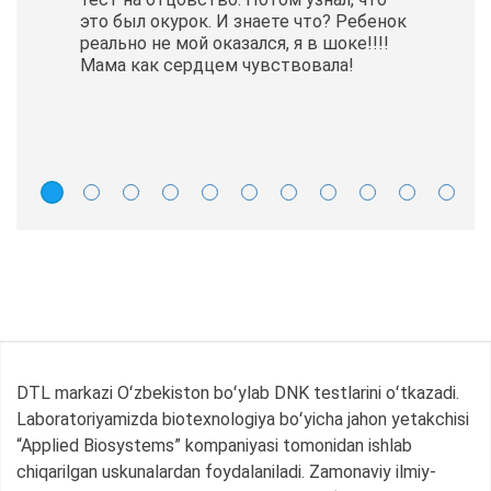
это был окурок. И знаете что? Ребенок
реально не мой оказался, я в шоке!!!!
Мама как сердцем чувствовала!
DTL markazi Oʻzbekiston boʻylab DNK testlarini oʻtkazadi.
Laboratoriyamizda biotexnologiya boʻyicha jahon yetakchisi
“Applied Biosystems” kompaniyasi tomonidan ishlab
chiqarilgan uskunalardan foydalaniladi. Zamonaviy ilmiy-