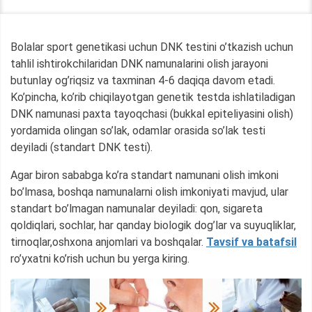
Bolalar sport genetikasi uchun DNK testini o’tkazish uchun
tahlil ishtirokchilaridan DNK namunalarini olish jarayoni
butunlay og’riqsiz va taxminan 4-6 daqiqa davom etadi.
Ko’pincha, ko’rib chiqilayotgan genetik testda ishlatiladigan
DNK namunasi paxta tayoqchasi (bukkal epiteliyasini olish)
yordamida olingan so’lak, odamlar orasida so’lak testi
deyiladi (standart DNK testi).
Agar biron sababga ko’ra standart namunani olish imkoni
bo’lmasa, boshqa namunalarni olish imkoniyati mavjud, ular
standart bo’lmagan namunalar deyiladi: qon, sigareta
qoldiqlari, sochlar, har qanday biologik dog’lar va suyuqliklar,
tirnoqlar,oshxona anjomlari va boshqalar.
Tavsif va batafsil
ro’yxatni ko’rish uchun bu yerga kiring.