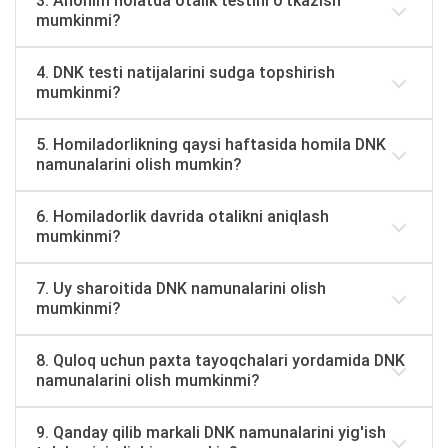
3. Anonim holatda otalik testini o'tkazish
mumkinmi?
4. DNK testi natijalarini sudga topshirish
mumkinmi?
5. Homiladorlikning qaysi haftasida homila DNK
namunalarini olish mumkin?
6. Homiladorlik davrida otalikni aniqlash
mumkinmi?
7. Uy sharoitida DNK namunalarini olish
mumkinmi?
8. Quloq uchun paxta tayoqchalari yordamida DNK
namunalarini olish mumkinmi?
9. Qanday qilib markali DNK namunalarini yig'ish