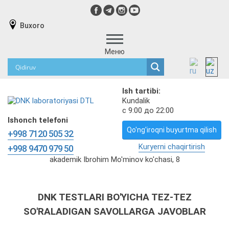
Buxoro
Меню
Ish tartibi:
Kundalik
с 9:00 до 22:00
Ishonch telefoni
Qo'ng'iroqni buyurtma qilish
+998 7120 505 32
Kuryerni chaqirtirish
+998 9470 979 50
akademik Ibrohim Mo'minov ko'chasi, 8
DNK TESTLARI BO'YICHA TEZ-TEZ
SO'RALADIGAN SAVOLLARGA JAVOBLAR