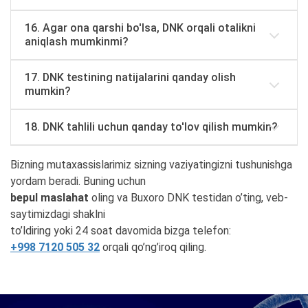
16. Agar ona qarshi bo'lsa, DNK orqali otalikni
aniqlash mumkinmi?
17. DNK testining natijalarini qanday olish
mumkin?
18. DNK tahlili uchun qanday to'lov qilish mumkin?
Bizning mutaxassislarimiz sizning vaziyatingizni tushunishga
yordam beradi. Buning uchun
bepul maslahat
oling va Buxoro DNK testidan o’ting, veb-
saytimizdagi shaklni
to’ldiring yoki 24 soat davomida bizga telefon:
+998 7120 505 32
orqali qo’ng’iroq qiling.