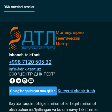
DNK narxlari testlar
Ishonch telefoni:
+998 7120 505 32
info@dnk-test.uz
ООО "ЦЕНТР ДНК ТЕСТ"
Kuryerni chaqirtirish
Qo'ng'iroqni buyurtma qilish
Saytda taqdim etilgan ma'lumotlar faqat ma'lumot
olish uchun mo'ljallangan va bu ommaviy taklif emas.