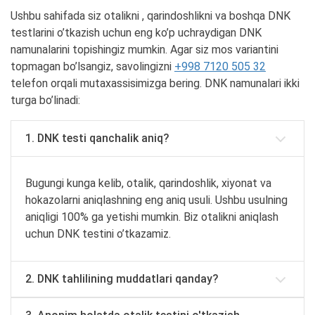
Ushbu sahifada siz otalikni , qarindoshlikni va boshqa DNK
testlarini o’tkazish uchun eng ko’p uchraydigan DNK
namunalarini topishingiz mumkin. Agar siz mos variantini
topmagan bo’lsangiz, savolingizni
+998 7120 505 32
telefon orqali mutaxassisimizga bering. DNK namunalari ikki
turga bo’linadi:
1. DNK testi qanchalik aniq?
Bugungi kunga kelib, otalik, qarindoshlik, xiyonat va
hokazolarni aniqlashning eng aniq usuli. Ushbu usulning
aniqligi 100% ga yetishi mumkin. Biz otalikni aniqlash
uchun DNK testini o’tkazamiz.
2. DNK tahlilining muddatlari qanday?