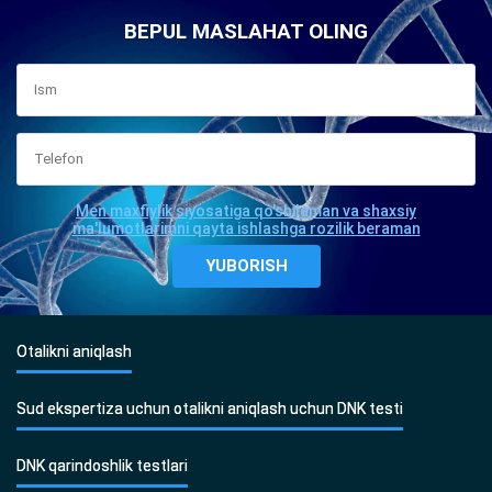
BEPUL MASLAHAT OLING
Men maxfiylik siyosatiga qo'shilaman va shaxsiy
ma'lumotlarimni qayta ishlashga rozilik beraman
Otalikni aniqlash
Sud ekspertiza uchun otalikni aniqlash uchun DNK testi
DNK qarindoshlik testlari