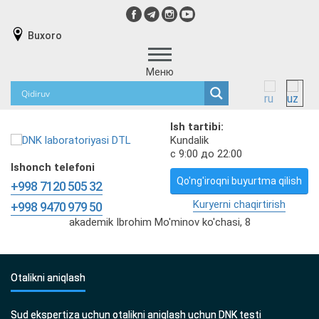
Buxoro
Меню
Ish tartibi:
Kundalik
с 9:00 до 22:00
Ishonch telefoni
Qo'ng'iroqni buyurtma qilish
+998 7120 505 32
Kuryerni chaqirtirish
+998 9470 979 50
akademik Ibrohim Mo'minov ko'chasi, 8
Otalikni aniqlash
Sud ekspertiza uchun otalikni aniqlash uchun DNK testi