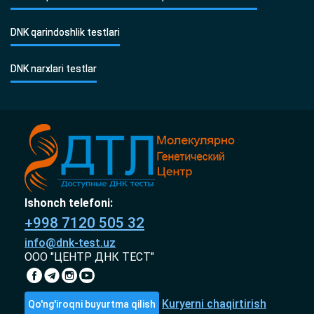
DNK qarindoshlik testlari
DNK narxlari testlar
Ishonch telefoni:
+998 7120 505 32
info@dnk-test.uz
ООО "ЦЕНТР ДНК ТЕСТ"
Kuryerni chaqirtirish
Qo'ng'iroqni buyurtma qilish