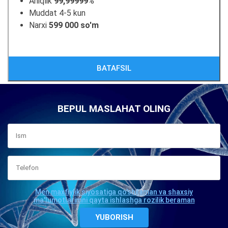
Aniqlik
99,99999
%
Muddat 4-5 kun
Narxi
599 000 so'm
BATAFSIL
BEPUL MASLAHAT OLING
Men maxfiylik siyosatiga qo'shilaman va shaxsiy
ma'lumotlarimni qayta ishlashga rozilik beraman