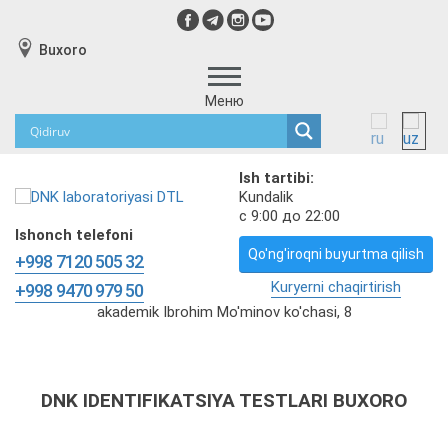
Buxoro
Меню
Ish tartibi:
Kundalik
с 9:00 до 22:00
Ishonch telefoni
Qo'ng'iroqni buyurtma qilish
+998 7120 505 32
Kuryerni chaqirtirish
+998 9470 979 50
akademik Ibrohim Mo'minov ko'chasi, 8
DNK IDENTIFIKATSIYA TESTLARI BUXORO