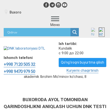
Buxoro
Меню
Ish tartibi:
Kundalik
с 9:00 до 22:00
Ishonch telefoni
Qo'ng'iroqni buyurtma qilish
+998 7120 505 32
Kuryerni chaqirtirish
+998 9470 979 50
akademik Ibrohim Mo'minov ko'chasi, 8
BUXORODA AYOL TOMONIDAN
QARINDOSHLIKNI ANIQLASH UCHUN DNK TESTI