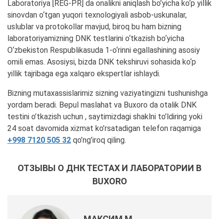
Laboratoriya [REG-PR] da onalikni aniqlash bo’yicha ko‘p yillik
sinovdan o‘tgan yuqori texnologiyali asbob-uskunalar,
uslublar va protokollar mavjud, biroq bu ham bizning
laboratoriyamizning DNK testlarini o‘tkazish bo‘yicha
O‘zbekiston Respublikasuda 1-o‘rinni egallashining asosiy
omili emas. Asosiysi, bizda DNK tekshiruvi sohasida ko‘p
yillik tajribaga ega xalqaro ekspertlar ishlaydi.
Bizning mutaxassislarimiz sizning vaziyatingizni tushunishga
yordam beradi. Bepul maslahat va Buxoro da otalik DNK
testini o’tkazish uchun , saytimizdagi shaklni to’ldiring yoki
24 soat davomida xizmat ko’rsatadigan telefon raqamiga
+998 7120 505 32
qo’ng’iroq qiling.
ОТЗЫВЫ О ДНК ТЕСТАХ И ЛАБОРАТОРИИ В
BUXORO
МАКСИМ М.