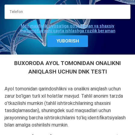
Men maxfiylik siyosatiga qo'shilaman va shaxsiy
ma'lumotlarimni qayta ishlashga rozilik beraman
BUXORODA AYOL TOMONIDAN ONALIKNI
ANIQLASH UCHUN DNK TESTI
Ayol tomonidan qarindoshlikni va onalikni aniqlash uchun
zarur bo’lgan turli xil holatlar mavjud. Tahlil anonim tarzda
o’tkazilishi mumkin (tahlil ishtirokchilarining shaxsini
tasdiqlamasdan), shuningdek sud maqsadlari uchun
jarayonning barcha ishtirokchilarini to’liq identifikatsiyalash
bilan amalga oshirilishi mumkin.