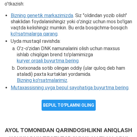
o'tkazish:
Bizning genetik markazimizda
. Siz "oldindan yozib olish"
shaklidan foydalanishingiz yoki o'zingiz uchun mos bo'lgan
vaqtda kelishingiz mumkin. Bu erda bosqichma-bosqich
ko'rsatmalarga qarang
.
Uyda mustaqil ravishda:
O'z-o'zidan DNK namunalarini olish uchun maxsus
ishlab chiqilgan brend to'plamimizga
kuryer orqali buyurtma bering
.
Dorixonada sotib olingan oddiy (ular quloq deb ham
ataladi) paxta kurtaklari yordamida.
Bizning ko'rsatmalarimiz
.
Mutaxassisning uyga bepul sayohatiga buyurtma bering
.
BEPUL TO'PLAMNI OLING
AYOL TOMONIDAN QARINDOSHLIKNI ANIQLASH