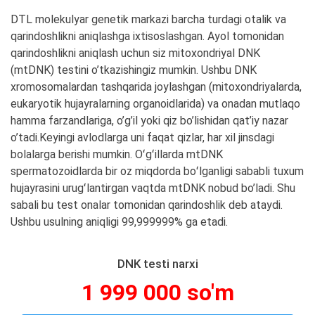
DTL molekulyar genetik markazi barcha turdagi otalik va
qarindoshlikni aniqlashga ixtisoslashgan. Ayol tomonidan
qarindoshlikni aniqlash uchun siz mitoxondriyal DNK
(mtDNK) testini o’tkazishingiz mumkin. Ushbu DNK
xromosomalardan tashqarida joylashgan (mitoxondriyalarda,
eukaryotik hujayralarning organoidlarida) va onadan mutlaqo
hamma farzandlariga, o’g’il yoki qiz bo’lishidan qat’iy nazar
o’tadi.Keyingi avlodlarga uni faqat qizlar, har xil jinsdagi
bolalarga berishi mumkin. Oʻgʻillarda mtDNK
spermatozoidlarda bir oz miqdorda boʻlganligi sababli tuxum
hujayrasini urugʻlantirgan vaqtda mtDNK nobud bo’ladi. Shu
sabali bu test onalar tomonidan qarindoshlik deb ataydi.
Ushbu usulning aniqligi 99,999999% ga etadi.
DNK testi narxi
1 999 000 so'm