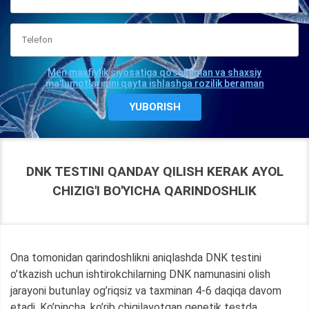
Men maxfiylik siyosatiga qo'shilaman va shaxsiy
ma'lumotlarimni qayta ishlashga rozilik beraman
DNK TESTINI QANDAY QILISH KERAK AYOL
CHIZIG'I BO'YICHA QARINDOSHLIK
Ona tomonidan qarindoshlikni aniqlashda DNK testini
o’tkazish uchun ishtirokchilarning DNK namunasini olish
jarayoni butunlay og’riqsiz va taxminan 4-6 daqiqa davom
etadi. Ko’pincha, ko’rib chiqilayotgan genetik testda