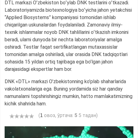
DTL markazi Oʻzbekiston boʻylab DNK testlarini oʻtkazadi.
Laboratoriyamizda biotexnologiya boʻyicha jahon yetakchisi
“Applied Biosystems” kompaniyasi tomonidan ishlab
chiqarilgan uskunalardan foydalaniladi. Zamonaviy ilmiy-
texnik ishlanmalar noyob DNK tahlillarini oʻtkazish imkonini
beradi, ularni dunyoda bir nechta laboratoriyalar amalga
oshiradi. Testlar faqat sertifikatlangan mutaxassislar
tomonidan amalga oshiriladi, ular orasida DNK tadqiqotlari
sohasida 15 yildan ortiq tajribaga ega bo’lgan jahon
darajasidagi ekspertlar ham bor.
DNK «DTL» markazi O’zbekistonning ko’plab shaharlarida
vakolatxonalariga ega. Buning yordamida siz har qanday
namunalarni topshirishingiz mumkin, hatto mamlakatimizning
kichik shahrida ham.
(
овоз, ўртача:
5
5 тадан)
1