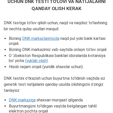
UCHUN DNK TESTI TO'LOVI VA NATIJALARNI
QANDAY OLISH KERAK
DNK testiga to’lov qilish uchun, naqd va naqdsiz to’lashning
bir nechta qulay usullari mavjud:
Bizning
DNK markazlarimizda
naqd pul yoki bank kartasi
orqali.
Bizning DNK markazimiz veb-saytida onlayn to’lov orqali.
O ‘zbekiston Respublikasi banklari idoralarida kvitansiya
bo’ yicha
(yuklab olish)
.
Hisob raqam orqali (yuridik shaxslar uchun).
DNK testini o’tkazish uchun buyurtma to’ldirish vaqtida siz
genetik test natijalarini qanday usulda olishingizni o’zingiz
tanlaysiz:
DNK markaziga
shaxsan murojaat qilganda.
Buyurtmangizni to’ldirgan vaqtda belgilangan tahlil
elektron pochta orqali