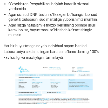
O’zbekiston Respublikasi bo’ylab kurerlik xizmati
yordamida.
Agar siz sud DNK testini o’tkazgan bo’lsangiz, biz sud
genetik xulosasini sud manziliga yuborishimiz mumkin.
Agar sizga natijalarni etkazib berishning boshqa usuli
kerak bo’lsa, buyurtmani to’ldirishda ko’rsatishingiz
mumkin.
Har bir buyurtmaga noyob individual raqam beriladi.
Laboratoriya sizdan olingan barcha ma’lumotlarning 100%
xavfsizligi va maxfiyligini ta’minlaydi.