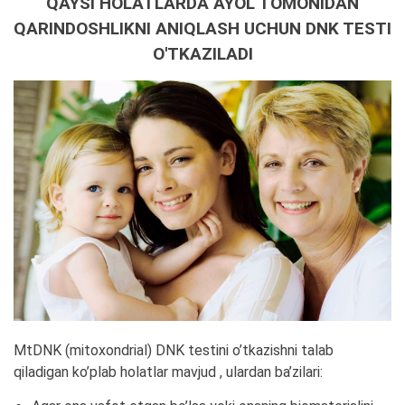
QAYSI HOLATLARDA AYOL TOMONIDAN
QARINDOSHLIKNI ANIQLASH UCHUN DNK TESTI
O'TKAZILADI
MtDNK (mitoxondrial) DNK testini o’tkazishni talab
qiladigan ko’plab holatlar mavjud , ulardan ba’zilari: