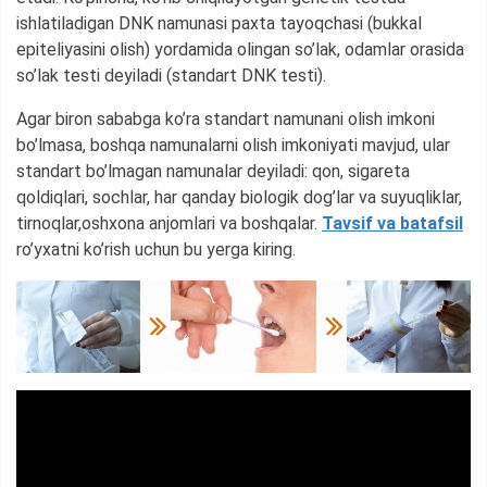
ishlatiladigan DNK namunasi paxta tayoqchasi (bukkal
epiteliyasini olish) yordamida olingan so’lak, odamlar orasida
so’lak testi deyiladi (standart DNK testi).
Agar biron sababga ko’ra standart namunani olish imkoni
bo’lmasa, boshqa namunalarni olish imkoniyati mavjud, ular
standart bo’lmagan namunalar deyiladi: qon, sigareta
qoldiqlari, sochlar, har qanday biologik dog’lar va suyuqliklar,
tirnoqlar,oshxona anjomlari va boshqalar.
Tavsif va batafsil
ro’yxatni ko’rish uchun bu yerga kiring.