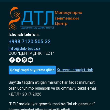
Ishonch telefoni:
+998 7120 505 32
info@dnk-test.uz
ООО "ЦЕНТР ДНК ТЕСТ"
Kuryerni chaqirtirish
Qo'ng'iroqni buyurtma qilish
Saytda taqdim etilgan ma'lumotlar faqat ma'lumot
olish uchun mo'ljallangan va bu ommaviy taklif emas.
«ДТЛ» 2017-2026
"DTL" molekulyar genetik markazi "InLab genetics"
laboratoriyalari bilan hamkorlik qiladi.