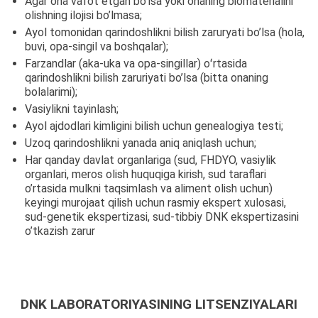
Agar ona vafot etgan bo’lsa yoki onaning biomaterialini
olishning ilojisi bo’lmasa;
Ayol tomonidan qarindoshlikni bilish zaruryati bo’lsa (hola,
buvi, opa-singil va boshqalar);
Farzandlar (aka-uka va opa-singillar) oʻrtasida
qarindoshlikni bilish zaruriyati bo’lsa (bitta onaning
bolalarimi);
Vasiylikni tayinlash;
Ayol ajdodlari kimligini bilish uchun genealogiya testi;
Uzoq qarindoshlikni yanada aniq aniqlash uchun;
Har qanday davlat organlariga (sud, FHDYO, vasiylik
organlari, meros olish huquqiga kirish, sud taraflari
o’rtasida mulkni taqsimlash va aliment olish uchun)
keyingi murojaat qilish uchun rasmiy ekspert xulosasi,
sud-genetik ekspertizasi, sud-tibbiy DNK ekspertizasini
o’tkazish zarur
DNK LABORATORIYASINING LITSENZIYALARI