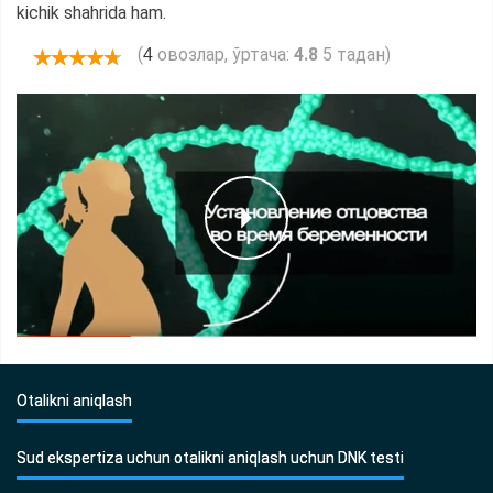
kichik shahrida ham.
(
овозлар, ўртача:
4.8
5 тадан)
4
Otalikni aniqlash
Sud ekspertiza uchun otalikni aniqlash uchun DNK testi