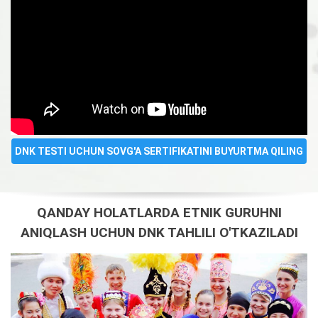
DNK TESTI UCHUN SOVG'A SERTIFIKATINI BUYURTMA QILING
QANDAY HOLATLARDA ETNIK GURUHNI
ANIQLASH UCHUN DNK TAHLILI O'TKAZILADI