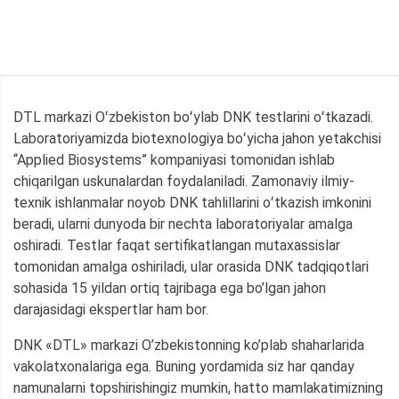
DTL markazi Oʻzbekiston boʻylab DNK testlarini oʻtkazadi.
Laboratoriyamizda biotexnologiya boʻyicha jahon yetakchisi
“Applied Biosystems” kompaniyasi tomonidan ishlab
chiqarilgan uskunalardan foydalaniladi. Zamonaviy ilmiy-
texnik ishlanmalar noyob DNK tahlillarini oʻtkazish imkonini
beradi, ularni dunyoda bir nechta laboratoriyalar amalga
oshiradi. Testlar faqat sertifikatlangan mutaxassislar
tomonidan amalga oshiriladi, ular orasida DNK tadqiqotlari
sohasida 15 yildan ortiq tajribaga ega bo’lgan jahon
darajasidagi ekspertlar ham bor.
DNK «DTL» markazi O’zbekistonning ko’plab shaharlarida
vakolatxonalariga ega. Buning yordamida siz har qanday
namunalarni topshirishingiz mumkin, hatto mamlakatimizning