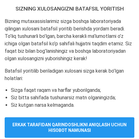
SIZNING XULOSANGIZNI BATAFSIL YORITISH
Bizning mutaxassislarimiz sizga boshqa laboratoriyada
qilingan xulosani batafsil yoritib berishda yordam beradi.
To’liq tushunarli bo’lgan, barcha kerakli ma’lumotlarni o’z
ichiga olgan batafsil ko’p sahifali hujjatni taqdim etamiz. Siz
faqat biz bilan bog’lanishingiz va boshqa laboratoriyadan
olgan xulosangizni yuborishingiz kerak!
Batafsil yoritilib beriladigan xulosani sizga kerak bo’lgan
holatlari:
Sizga faqat raqam va harflar yuborilganda;
Siz bitta sahifada tushunarsiz matn olganingizda;
Siz kutgan narsa kelmaganda.
ERKAK TARAFIDAN QARINDOSHLIKNI ANIQLASH UCHUN
HISOBOT NAMUNASI