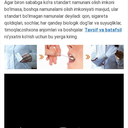
Agar biron sababga ko’ra standart namunani olish imkoni
bo’lmasa, boshqa namunalarni olish imkoniyati mavjud, ular
standart bo’lmagan namunalar deyiladi: qon, sigareta
qoldiqlari, sochlar, har qanday biologik dog’lar va suyuqliklar,
tirnoqlar,oshxona anjomlari va boshqalar.
Tavsif va batafsil
ro’yxatni ko’rish uchun bu yerga kiring.