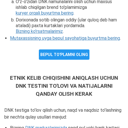
O'z-o'zidan DNK namunalarini olish uchun maxsus
ishlab chiqilgan brend to'plamimizga
kuryer orqali buyurtma bering
.
Dorixonada sotib olingan oddiy (ular quloq deb ham
ataladi) paxta kurtaklari yordamida.
Bizning ko'rsatmalarimiz
.
Mutaxassisning uyga bepul sayohatiga buyurtma bering
.
BEPUL TO'PLAMNI OLING
ETNIK KELIB CHIQISHINI ANIQLASH UCHUN
DNK TESTINI TO'LOVI VA NATIJALARNI
QANDAY OLISH KERAK
DNK testiga to’lov qilish uchun, naqd va naqdsiz to’lashning
bir nechta qulay usullari mavjud:
Bizning
DNK markazlarimizda
naqd pul yoki bank kartasi