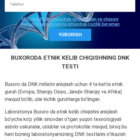
Men maxfiylik siyosatiga qo'shilaman va shaxsiy
ma'lumotlarimni qayta ishlashga rozilik beraman
BUXORODA ETNIK KELIB CHIQISHNING DNK
TESTI
Buxoro da DNK millatni aniqlash uchun 4 ta katta etnik
guruh (Evropa, Sharqiy Osiyo, Janubi-Sharqiy va Afrika)
mavjud bo’lib, ular kichik guruhlarga bo’lingan.
Laboratoriya Buxoro da etnik kelib chiqishni aniqlash
bo’yicha ko‘p yillik sinovdan o‘tgan yuqori texnologiyali
asbob-uskunalar, uslublar va protokollar mavjud, biroq bu
ham bizning laboratoriyamizning DNK testlarini o‘tkazish