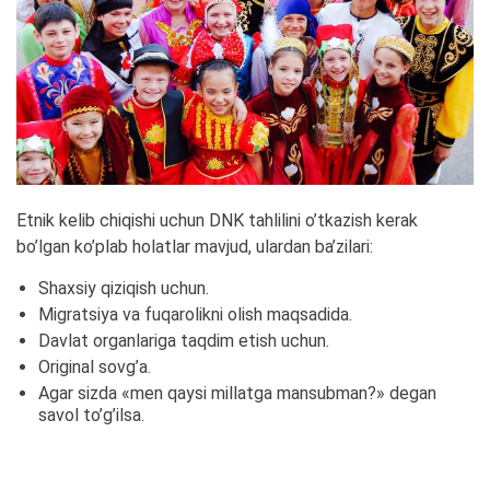
Etnik kelib chiqishi uchun DNK tahlilini o’tkazish kerak
bo’lgan ko’plab holatlar mavjud, ulardan ba’zilari:
Shaxsiy qiziqish uchun.
Migratsiya va fuqarolikni olish maqsadida.
Davlat organlariga taqdim etish uchun.
Original sovg’a.
Agar sizda «men qaysi millatga mansubman?» degan
savol to’g’ilsa.