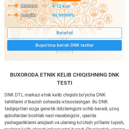
Muddat:
4-12 kun
Aniqlik:
99,99999%
Batafsil
Buyurtma berish DNK testlar
BUXORODA ETNIK KELIB CHIQISHNING DNK
TESTI
DNK DTL markazi etnik kelib chiqishi bo’yicha DNK
tahlillarini o’tkazish sohasida ixtisoslashgan. Bu DNK
tadqiqotlari sizga genetik ildizlaringizni ochib beradi, uzoq
ajdodlardan boshlab nasl-nasabingizni , qaerda
yashaganliklarini aniqlash va ularning ko’chish yo’llarini topish,