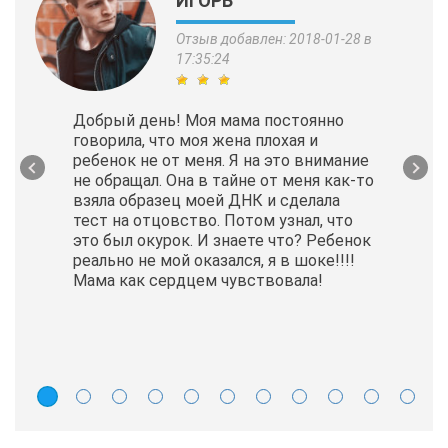
ИГОРЬ
Отзыв добавлен: 2018-01-28 в
17:35:24
Добрый день! Моя мама постоянно
говорила, что моя жена плохая и
ребенок не от меня. Я на это внимание
не обращал. Она в тайне от меня как-то
взяла образец моей ДНК и сделала
тест на отцовство. Потом узнал, что
это был окурок. И знаете что? Ребенок
реально не мой оказался, я в шоке!!!!
Мама как сердцем чувствовала!