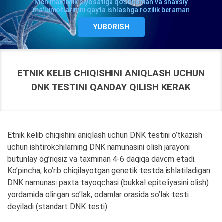
Men maxfiylik siyosatiga qo'shilaman va shaxsiy
ma'lumotlarimni qayta ishlashga rozilik beraman
ETNIK KELIB CHIQISHINI ANIQLASH UCHUN
DNK TESTINI QANDAY QILISH KERAK
Etnik kelib chiqishini aniqlash uchun DNK testini o’tkazish
uchun ishtirokchilarning DNK namunasini olish jarayoni
butunlay og’riqsiz va taxminan 4-6 daqiqa davom etadi.
Ko’pincha, ko’rib chiqilayotgan genetik testda ishlatiladigan
DNK namunasi paxta tayoqchasi (bukkal epiteliyasini olish)
yordamida olingan so’lak, odamlar orasida so’lak testi
deyiladi (standart DNK testi).