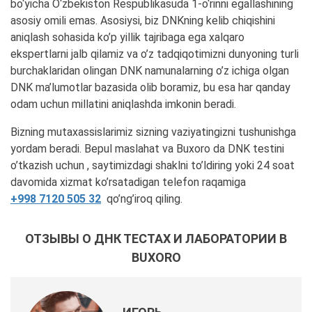
bo‘yicha O‘zbekiston Respublikasuda 1-o‘rinni egallashining
asosiy omili emas. Asosiysi, biz DNKning kelib chiqishini
aniqlash sohasida ko’p yillik tajribaga ega xalqaro
ekspertlarni jalb qilamiz va o’z tadqiqotimizni dunyoning turli
burchaklaridan olingan DNK namunalarning o’z ichiga olgan
DNK ma’lumotlar bazasida olib boramiz, bu esa har qanday
odam uchun millatini aniqlashda imkonin beradi.
Bizning mutaxassislarimiz sizning vaziyatingizni tushunishga
yordam beradi. Bepul maslahat va Buxoro da DNK testini
o’tkazish uchun , saytimizdagi shaklni to’ldiring yoki 24 soat
davomida xizmat ko’rsatadigan telefon raqamiga
+998 7120 505 32
qo’ng’iroq qiling.
ОТЗЫВЫ О ДНК ТЕСТАХ И ЛАБОРАТОРИИ В
BUXORO