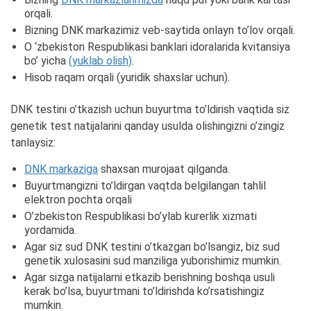
orqali.
Bizning DNK markazimiz veb-saytida onlayn to’lov orqali.
O ‘zbekiston Respublikasi banklari idoralarida kvitansiya
bo’ yicha
(yuklab olish)
.
Hisob raqam orqali (yuridik shaxslar uchun).
DNK testini o’tkazish uchun buyurtma to’ldirish vaqtida siz
genetik test natijalarini qanday usulda olishingizni o’zingiz
tanlaysiz:
DNK markaziga
shaxsan murojaat qilganda.
Buyurtmangizni to’ldirgan vaqtda belgilangan tahlil
elektron pochta orqali
O’zbekiston Respublikasi bo’ylab kurerlik xizmati
yordamida.
Agar siz sud DNK testini o’tkazgan bo’lsangiz, biz sud
genetik xulosasini sud manziliga yuborishimiz mumkin.
Agar sizga natijalarni etkazib berishning boshqa usuli
kerak bo’lsa, buyurtmani to’ldirishda ko’rsatishingiz
mumkin.