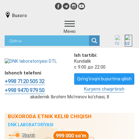
Buxoro
Меню
Ish tartibi:
Kundalik
с 9:00 до 22:00
Ishonch telefoni
Qo'ng'iroqni buyurtma qilish
+998 7120 505 32
Kuryerni chaqirtirish
+998 9470 979 50
akademik Ibrohim Mo'minov ko'chasi, 8
BUXORODA ETNIK KELIB CHIQISH
DNK LABORATORİYASI
Narxi:
999 000 so'm