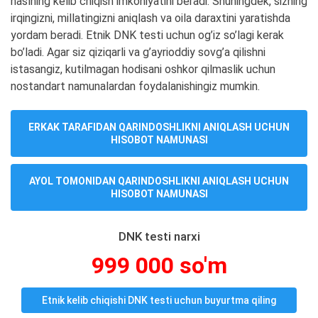
naslning kelib chiqish imkoniyatini beradi. Shuningdek, sizning
irqingizni, millatingizni aniqlash va oila daraxtini yaratishda
yordam beradi. Etnik DNK testi uchun og’iz so’lagi kerak
bo’ladi. Agar siz qiziqarli va g’ayrioddiy sovg’a qilishni
istasangiz, kutilmagan hodisani oshkor qilmaslik uchun
nostandart namunalardan foydalanishingiz mumkin.
ERKAK TARAFIDAN QARINDOSHLIKNI ANIQLASH UCHUN
HISOBOT NAMUNASI
AYOL TOMONIDAN QARINDOSHLIKNI ANIQLASH UCHUN
HISOBOT NAMUNASI
DNK testi narxi
999 000 so'm
Etnik kelib chiqishi DNK testi uchun buyurtma qiling