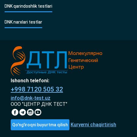
DNK qarindoshlik testlari
DNK narxlari testlar
Ishonch telefoni:
+998 7120 505 32
info@dnk-test.uz
ООО "ЦЕНТР ДНК ТЕСТ"
Kuryerni chaqirtirish
Qo'ng'iroqni buyurtma qilish