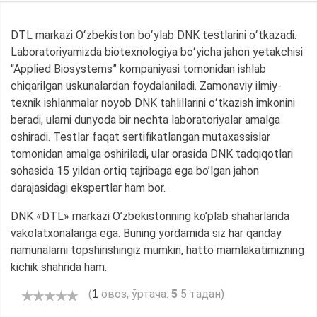
DTL markazi Oʻzbekiston boʻylab DNK testlarini oʻtkazadi.
Laboratoriyamizda biotexnologiya boʻyicha jahon yetakchisi
“Applied Biosystems” kompaniyasi tomonidan ishlab
chiqarilgan uskunalardan foydalaniladi. Zamonaviy ilmiy-
texnik ishlanmalar noyob DNK tahlillarini oʻtkazish imkonini
beradi, ularni dunyoda bir nechta laboratoriyalar amalga
oshiradi. Testlar faqat sertifikatlangan mutaxassislar
tomonidan amalga oshiriladi, ular orasida DNK tadqiqotlari
sohasida 15 yildan ortiq tajribaga ega bo’lgan jahon
darajasidagi ekspertlar ham bor.
DNK «DTL» markazi O’zbekistonning ko’plab shaharlarida
vakolatxonalariga ega. Buning yordamida siz har qanday
namunalarni topshirishingiz mumkin, hatto mamlakatimizning
kichik shahrida ham.
(
овоз, ўртача:
5
5 тадан)
1