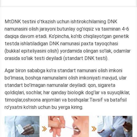
MtDNK testini o’tkazish uchun ishtirokchilarning DNK
namunasini olish jarayoni butunlay og’riqsiz va taxminan 4-6
daqiqa davom etadi. Ko’pincha, ko’rib chiqilayotgan genetik
testda ishlatiladigan DNK namunasi paxta tayoqchasi
(bukkal epiteliyasini olish) yordamida olingan so’lak, odamlar
orasida so’lak testi deyiladi (standart DNK testi).
Agar biron sababga ko’ra standart namunani olish imkoni
bo’lmasa, boshqa namunalarni olish imkoniyati mavjud, ular
standart bo’lmagan namunalar deyiladi: qon, sigareta
qoldiqlari, sochlar, har qanday biologik dog’lar va suyuqliklar,
tirnoqlar,oshxona anjomlari va boshqalar.Tavsif va batafsil
ro’yxatni ko’rish uchun bu yerga kiring.