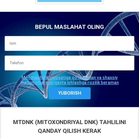
BEPUL MASLAHAT OLING
Men maxfiylik siyosatiga qo'shilaman va shaxsiy
ma'lumotlarimni qayta ishlashga rozilik beraman
MTDNK (MITOXONDRIYAL DNK) TAHLILINI
QANDAY QILISH KERAK