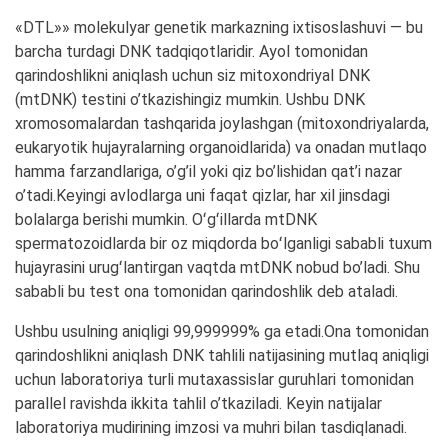
«DTL»» molekulyar genetik markazning ixtisoslashuvi — bu
barcha turdagi DNK tadqiqotlaridir. Ayol tomonidan
qarindoshlikni aniqlash uchun siz mitoxondriyal DNK
(mtDNK) testini o’tkazishingiz mumkin. Ushbu DNK
xromosomalardan tashqarida joylashgan (mitoxondriyalarda,
eukaryotik hujayralarning organoidlarida) va onadan mutlaqo
hamma farzandlariga, o’g’il yoki qiz bo’lishidan qat’i nazar
o’tadi.Keyingi avlodlarga uni faqat qizlar, har xil jinsdagi
bolalarga berishi mumkin. Oʻgʻillarda mtDNK
spermatozoidlarda bir oz miqdorda boʻlganligi sababli tuxum
hujayrasini urugʻlantirgan vaqtda mtDNK nobud bo’ladi. Shu
sababli bu test ona tomonidan qarindoshlik deb ataladi.
Ushbu usulning aniqligi 99,999999% ga etadi.Ona tomonidan
qarindoshlikni aniqlash DNK tahlili natijasining mutlaq aniqligi
uchun laboratoriya turli mutaxassislar guruhlari tomonidan
parallel ravishda ikkita tahlil o’tkaziladi. Keyin natijalar
laboratoriya mudirining imzosi va muhri bilan tasdiqlanadi.