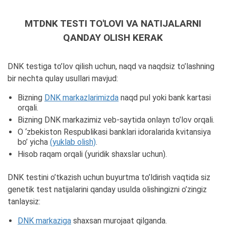
MTDNK TESTI TO'LOVI VA NATIJALARNI
QANDAY OLISH KERAK
DNK testiga to’lov qilish uchun, naqd va naqdsiz to’lashning
bir nechta qulay usullari mavjud:
Bizning
DNK markazlarimizda
naqd pul yoki bank kartasi
orqali.
Bizning DNK markazimiz veb-saytida onlayn to’lov orqali.
O ‘zbekiston Respublikasi banklari idoralarida kvitansiya
bo’ yicha
(yuklab olish)
.
Hisob raqam orqali (yuridik shaxslar uchun).
DNK testini o’tkazish uchun buyurtma to’ldirish vaqtida siz
genetik test natijalarini qanday usulda olishingizni o’zingiz
tanlaysiz:
DNK markaziga
shaxsan murojaat qilganda.