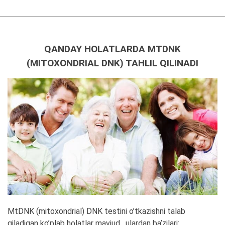
QANDAY HOLATLARDA MTDNK
(MITOXONDRIAL DNK) TAHLIL QILINADI
MtDNK (mitoxondrial) DNK testini o’tkazishni talab
qiladigan ko’plab holatlar mavjud , ulardan ba’zilari: