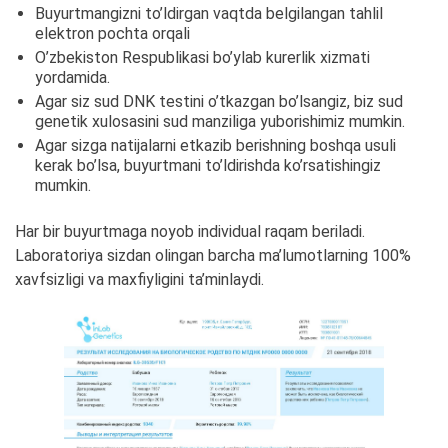
Buyurtmangizni to’ldirgan vaqtda belgilangan tahlil
elektron pochta orqali
O’zbekiston Respublikasi bo’ylab kurerlik xizmati
yordamida.
Agar siz sud DNK testini o’tkazgan bo’lsangiz, biz sud
genetik xulosasini sud manziliga yuborishimiz mumkin.
Agar sizga natijalarni etkazib berishning boshqa usuli
kerak bo’lsa, buyurtmani to’ldirishda ko’rsatishingiz
mumkin.
Har bir buyurtmaga noyob individual raqam beriladi.
Laboratoriya sizdan olingan barcha ma’lumotlarning 100%
xavfsizligi va maxfiyligini ta’minlaydi.