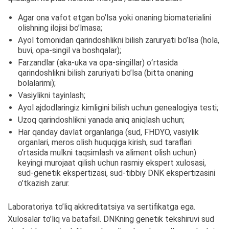
Agar ona vafot etgan bo’lsa yoki onaning biomaterialini
olishning ilojisi bo’lmasa;
Ayol tomonidan qarindoshlikni bilish zaruryati bo’lsa (hola,
buvi, opa-singil va boshqalar);
Farzandlar (aka-uka va opa-singillar) oʻrtasida
qarindoshlikni bilish zaruriyati bo’lsa (bitta onaning
bolalarimi);
Vasiylikni tayinlash;
Ayol ajdodlaringiz kimligini bilish uchun genealogiya testi;
Uzoq qarindoshlikni yanada aniq aniqlash uchun;
Har qanday davlat organlariga (sud, FHDYO, vasiylik
organlari, meros olish huquqiga kirish, sud taraflari
o’rtasida mulkni taqsimlash va aliment olish uchun)
keyingi murojaat qilish uchun rasmiy ekspert xulosasi,
sud-genetik ekspertizasi, sud-tibbiy DNK ekspertizasini
o’tkazish zarur.
Laboratoriya to’liq akkreditatsiya va sertifikatga ega.
Xulosalar to’liq va batafsil. DNKning genetik tekshiruvi sud