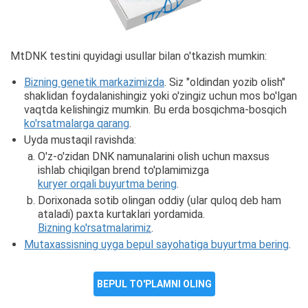
MtDNK testini quyidagi usullar bilan o'tkazish mumkin:
Bizning genetik markazimizda
. Siz "oldindan yozib olish"
shaklidan foydalanishingiz yoki o'zingiz uchun mos bo'lgan
vaqtda kelishingiz mumkin. Bu erda bosqichma-bosqich
ko'rsatmalarga qarang
.
Uyda mustaqil ravishda:
O'z-o'zidan DNK namunalarini olish uchun maxsus
ishlab chiqilgan brend to'plamimizga
kuryer orqali buyurtma bering
.
Dorixonada sotib olingan oddiy (ular quloq deb ham
ataladi) paxta kurtaklari yordamida.
Bizning ko'rsatmalarimiz
.
Mutaxassisning uyga bepul sayohatiga buyurtma bering
.
BEPUL TO'PLAMNI OLING