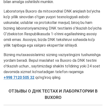
bilan amalga oshirilishi mumkin.
Laboratoriya Buxoro da mitoxondrial DNK aniqlash bo’yicha
ko‘p yillik sinovdan o‘tgan yuqori texnologiyali asbob-
uskunalar, uslublar va protokollar mavjud, biroq bu ham
bizning laboratoriyamizning DNK testlarini o‘tkazish bo‘yicha
O‘zbekiston Respublikasuda 1-o‘rinni egallashining asosiy
omili emas. Asosiysi, bizda DNK tekshiruvi sohasida ko‘p
yillik tajribaga ega xalqaro ekspertlar ishlaydi.
Bizning mutaxassislarimiz sizning vaziyatingizni tushunishga
yordam beradi. Bepul maslahat va Buxoro da DNK testini
o’tkazish uchun , saytimizdagi shaklni to’ldiring yoki 24 soat
davomida xizmat ko’rsatadigan telefon raqamiga
+998 7120 505 32
qo’ng’iroq qiling.
ОТЗЫВЫ О ДНК ТЕСТАХ И ЛАБОРАТОРИИ В
BUXORO