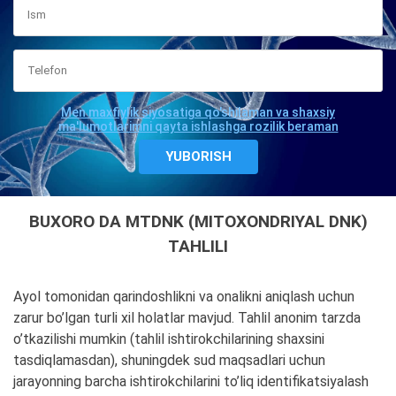
Men maxfiylik siyosatiga qo'shilaman va shaxsiy
ma'lumotlarimni qayta ishlashga rozilik beraman
BUXORO DA MTDNK (MITOXONDRIYAL DNK)
TAHLILI
Ayol tomonidan qarindoshlikni va onalikni aniqlash uchun
zarur bo’lgan turli xil holatlar mavjud. Tahlil anonim tarzda
o’tkazilishi mumkin (tahlil ishtirokchilarining shaxsini
tasdiqlamasdan), shuningdek sud maqsadlari uchun
jarayonning barcha ishtirokchilarini to’liq identifikatsiyalash