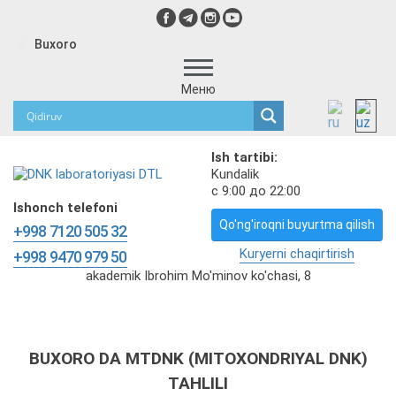
Buxoro
Меню
Ish tartibi:
Kundalik
с 9:00 до 22:00
Ishonch telefoni
Qo'ng'iroqni buyurtma qilish
+998 7120 505 32
Kuryerni chaqirtirish
+998 9470 979 50
akademik Ibrohim Mo'minov ko'chasi, 8
BUXORO DA MTDNK (MITOXONDRIYAL DNK)
TAHLILI