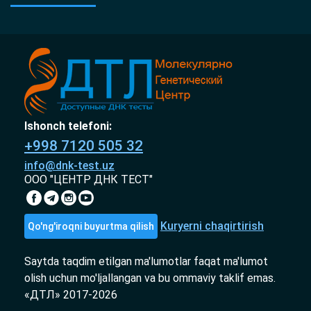
Ishonch telefoni:
+998 7120 505 32
info@dnk-test.uz
ООО "ЦЕНТР ДНК ТЕСТ"
Kuryerni chaqirtirish
Qo'ng'iroqni buyurtma qilish
Saytda taqdim etilgan ma'lumotlar faqat ma'lumot
olish uchun mo'ljallangan va bu ommaviy taklif emas.
«ДТЛ» 2017-2026